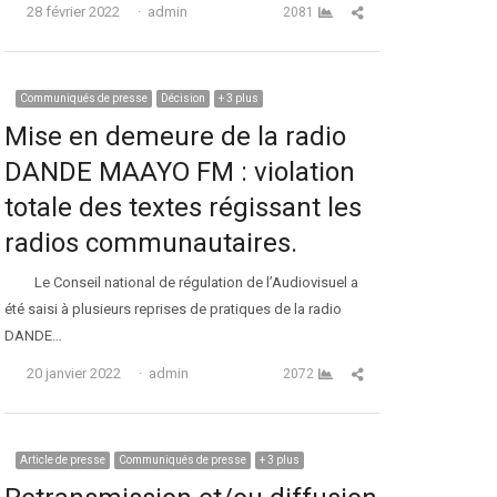
Auteur
Partager cet article
28 février 2022
admin
2081
Communiqués de presse
Décision
+ 3 plus
Mise en demeure de la radio
DANDE MAAYO FM : violation
totale des textes régissant les
radios communautaires.
Le Conseil national de régulation de l’Audiovisuel a
été saisi à plusieurs reprises de pratiques de la radio
DANDE…
Auteur
Partager cet article
20 janvier 2022
admin
2072
Article de presse
Communiqués de presse
+ 3 plus