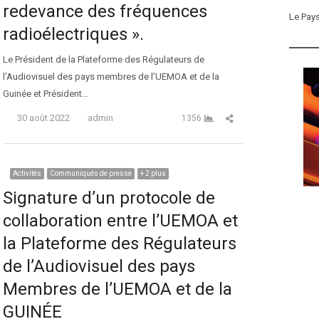
redevance des fréquences
Le Pay
radioélectriques ».
Le Président de la Plateforme des Régulateurs de
l’Audiovisuel des pays membres de l’UEMOA et de la
Guinée et Président…
Auteur
Partager cet article
30 août 2022
admin
1356
Activités
Communiqués de presse
+ 2 plus
Signature d’un protocole de
collaboration entre l’UEMOA et
la Plateforme des Régulateurs
de l’Audiovisuel des pays
Membres de l’UEMOA et de la
GUINÉE