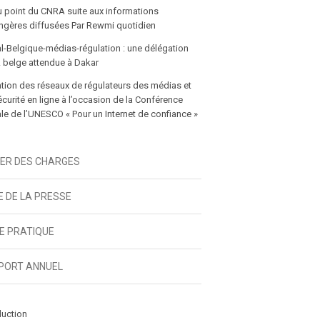
u point du CNRA suite aux informations
gères diffusées Par Rewmi quotidien
l-Belgique-médias-régulation : une délégation
 belge attendue à Dakar
tion des réseaux de régulateurs des médias et
écurité en ligne à l’occasion de la Conférence
e de l’UNESCO « Pour un Internet de confiance »
IER DES CHARGES
E DE LA PRESSE
DE PRATIQUE
PORT ANNUEL
duction