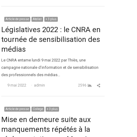
Article de presse
Atelier
+ 3 plus
Législatives 2022 : le CNRA en
tournée de sensibilisation des
médias
Le CNRA entame lundi 9 mai 2022 par Thiès, une
campagne nationale d’information et de sensibilisation
des professionnels des médias…
Auteur
Partager cet article
9 mai 2022
admin
2596
Article de presse
College
+ 3 plus
Mise en demeure suite aux
manquements répétés à la