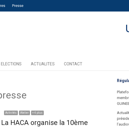
ires
Presse
ELECTIONS
ACTUALITES
CONTACT
Régul
presse
Platefo
membre
GUINE
Actual
Activités
Atelier
+ 4 plus
préside
La HACA organise la 10ème
l’audio