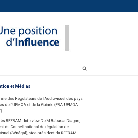
Open
search
panel
ation et Médias
rme des Régulateurs de l’Audiovisuel des pays
s de l’UEMOA et de la Guinée (PRA-UEMOA-
E)
ités REFRAM : Interview De M Babacar Diagne,
nt du Conseil national de régulation de
visuel (Sénégal), vice-président du REFRAM