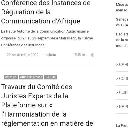
Conférence des Instances de
Mise a
Régulation de la
menson
Communication d’Afrique
Sénéga
du CSA
La Haute Autorité de la Communication Audiovisuelle
Déclara
organise, du 21 au 23 septembre à Marrakech, la 10ème
de la s
Conférence des Instances…
mondial
Auteur
Partager cet article
22 septembre 2022
admin
1545
> CAH
Activités
Article de presse
+ 3 plus
> COD
Travaux du Comité des
> GUI
Juristes Experts de la
Plateforme sur «
> RAP
l’Harmonisation de la
réglementation en matière de
La Pro