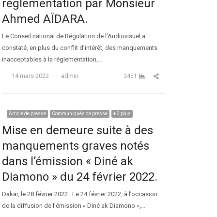
réglementation par Monsieur
Ahmed AÏDARA.
Le Conseil national de Régulation de l’Audiovisuel a
constaté, en plus du conflit d’intérêt, des manquements
inacceptables à la réglementation,…
Auteur
Partager cet article
14 mars 2022
admin
3451
Article de presse
Communiqués de presse
+ 3 plus
Mise en demeure suite à des
manquements graves notés
dans l’émission « Diné ak
Diamono » du 24 février 2022.
Dakar, le 28 février 2022 Le 24 février 2022, à l’occasion
de la diffusion de l’émission « Diné ak Diamono »,…