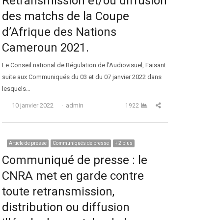
Retransmission et/ou diffusion
des matchs de la Coupe
d’Afrique des Nations
Cameroun 2021.
Le Conseil national de Régulation de l’Audiovisuel, Faisant
suite aux Communiqués du 03 et du 07 janvier 2022 dans
lesquels…
Auteur
Partager cet article
10 janvier 2022
admin
1922
Article de presse
Communiqués de presse
+ 2 plus
Communiqué de presse : le
CNRA met en garde contre
toute retransmission,
distribution ou diffusion