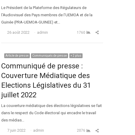
Le Président de la Plateforme des Régulateurs de
l’Audiovisuel des Pays membres de l’UEMOA et de la
Guinée (PRA-UEMOA-GUINEE) et…
Auteur
Partager cet article
26 août 2022
admin
1760
Article de presse
Communiqués de presse
+ 2 plus
Communiqué de presse :
Couverture Médiatique des
Elections Législatives du 31
juillet 2022
La couverture médiatique des élections législatives se fait
dans le respect du Code électoral qui encadre le travail
des médias…
Auteur
Partager cet article
7 juin 2022
admin
2076