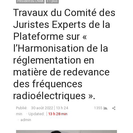
Président du CNRA
+ 1 plus
Travaux du Comité des
Juristes Experts de la
Plateforme sur «
l’Harmonisation de la
réglementation en
matière de redevance
des fréquences
radioélectriques ».
Partager ce
Publié:
30 août 2022
13 h 24
1355
min
Updated:
13 h 28 min
Auteur
admin