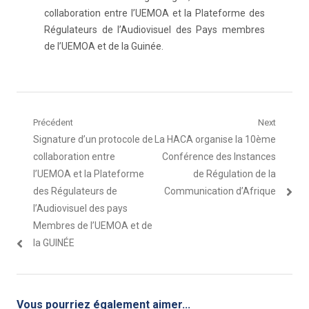
collaboration entre l’UEMOA et la Plateforme des
Régulateurs de l’Audiovisuel des Pays membres
de l’UEMOA et de la Guinée.
Navigation
Précédent
Next
Article
Article
Signature d’un protocole de
La HACA organise la 10ème
de
précédent
suivant
collaboration entre
Conférence des Instances
l’article
:
:
l’UEMOA et la Plateforme
de Régulation de la
des Régulateurs de
Communication d’Afrique
l’Audiovisuel des pays
Membres de l’UEMOA et de
la GUINÉE
Vous pourriez également aimer...