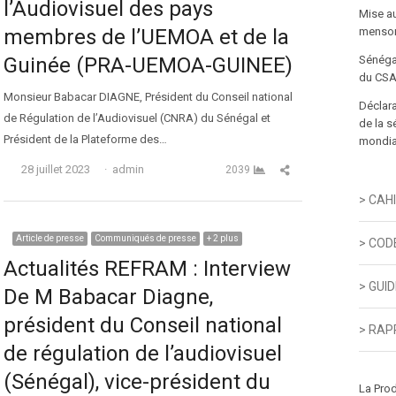
l’Audiovisuel des pays
Mise a
membres de l’UEMOA et de la
menson
Guinée (PRA-UEMOA-GUINEE)
Sénéga
du CSA
Monsieur Babacar DIAGNE, Président du Conseil national
Déclara
de Régulation de l’Audiovisuel (CNRA) du Sénégal et
de la s
Président de la Plateforme des…
mondial
Auteur
Partager cet article
28 juillet 2023
admin
2039
> CAH
Article de presse
Communiqués de presse
+ 2 plus
> COD
Actualités REFRAM : Interview
> GUI
De M Babacar Diagne,
président du Conseil national
> RAP
de régulation de l’audiovisuel
(Sénégal), vice-président du
La Pro