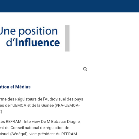
Open
search
panel
ation et Médias
rme des Régulateurs de l’Audiovisuel des pays
s de l’UEMOA et de la Guinée (PRA-UEMOA-
E)
ités REFRAM : Interview De M Babacar Diagne,
nt du Conseil national de régulation de
visuel (Sénégal), vice-président du REFRAM