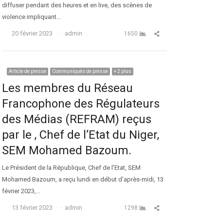
diffuser pendant des heures et en live, des scènes de
violence impliquant…
Auteur
Partager cet article
20 février 2023
admin
1650
Article de presse
Communiqués de presse
+ 2 plus
Les membres du Réseau
Francophone des Régulateurs
des Médias (REFRAM) reçus
par le , Chef de l’Etat du Niger,
SEM Mohamed Bazoum.
Le Président de la République, Chef de l’Etat, SEM
Mohamed Bazoum, a reçu lundi en début d’après-midi, 13
février 2023,…
Auteur
Partager cet article
13 février 2023
admin
1298