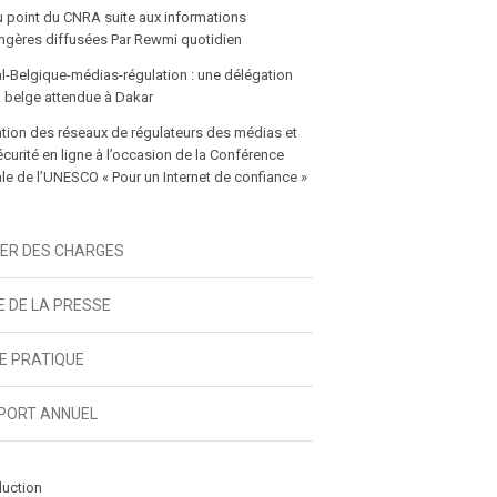
u point du CNRA suite aux informations
gères diffusées Par Rewmi quotidien
l-Belgique-médias-régulation : une délégation
 belge attendue à Dakar
tion des réseaux de régulateurs des médias et
écurité en ligne à l’occasion de la Conférence
e de l’UNESCO « Pour un Internet de confiance »
IER DES CHARGES
E DE LA PRESSE
DE PRATIQUE
PORT ANNUEL
duction