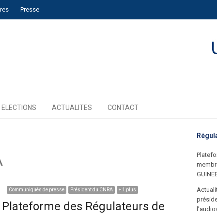
ires
Presse
ELECTIONS
ACTUALITES
CONTACT
Régul
A
Platefo
membre
GUINE
Actual
Communiqués de presse
Président du CNRA
+ 1 plus
préside
Plateforme des Régulateurs de
l’audio