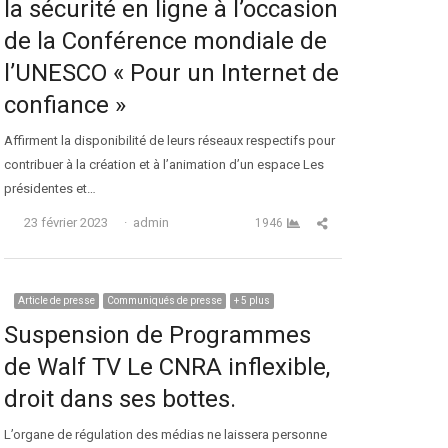
la sécurité en ligne à l’occasion
de la Conférence mondiale de
l’UNESCO « Pour un Internet de
confiance »
Affirment la disponibilité de leurs réseaux respectifs pour
contribuer à la création et à l’animation d’un espace Les
présidentes et…
Auteur
Partager cet article
23 février 2023
admin
1946
Article de presse
Communiqués de presse
+ 5 plus
Suspension de Programmes
de Walf TV Le CNRA inflexible,
droit dans ses bottes.
L’organe de régulation des médias ne laissera personne