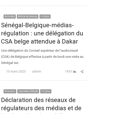
Activités
Article de presse
+ 6 plus
Sénégal-Belgique-médias-
régulation : une délégation du
CSA belge attendue à Dakar
Une délégation du Conseil supérieur de l’audiovisuel
(CSA) de Belgique effectue à partir de lundi une visite au
Sénégal sur…
Auteur
Partager cet article
13 mars 2023
admin
1835
Discours
Journées d'étude
+ 5 plus
Déclaration des réseaux de
régulateurs des médias et de