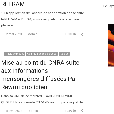
REFRAM
Le Pay
1. En application de l’accord de coopération passé entre
le REFRAM et l’ERGA, vous avez participé à la réunion
plénière…
Auteur
Partager cet article
2 mai 2023
admin
1903
Article de presse
Communiqués de presse
+ 2 plus
Mise au point du CNRA suite
aux informations
mensongères diffusées Par
Rewmi quotidien
Dans sa UNE de ce mercredi 5 avril 2023, REWMI
QUOTIDIEN a accusé le CNRA d’avoir coupé le signal de…
Auteur
Partager cet article
5 avril 2023
admin
1959