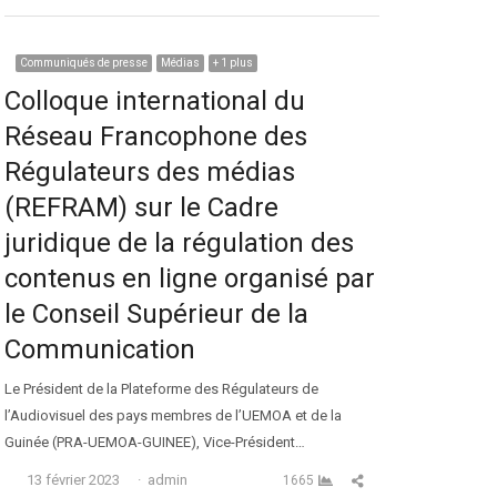
Communiqués de presse
Médias
+ 1 plus
Colloque international du
Réseau Francophone des
Régulateurs des médias
(REFRAM) sur le Cadre
juridique de la régulation des
contenus en ligne organisé par
le Conseil Supérieur de la
Communication
Le Président de la Plateforme des Régulateurs de
l’Audiovisuel des pays membres de l’UEMOA et de la
Guinée (PRA-UEMOA-GUINEE), Vice-Président…
Auteur
Partager cet article
13 février 2023
admin
1665