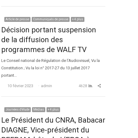
Article de presse
Communiqués de presse
+ 4 plus
Décision portant suspension
de la diffusion des
programmes de WALF TV
Le Conseil national de Régulation de l’Audiovisuel, Vu la
Constitution ; Vu la loi n° 2017-27 du 13 juillet 2017
portant…
Auteur
Partager cet article
10 février 2023
admin
4628
Journées d'étude
Médias
+ 4 plus
Le Président du CNRA, Babacar
DIAGNE, Vice-président du