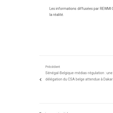
Les informations diffusées par REWMI Q
la réalité.
Navigation
Précédent
Article
Sénégal-Belgique-médias-régulation : une
de
précédent
délégation du CSA belge attendue à Dakar
l’article
: