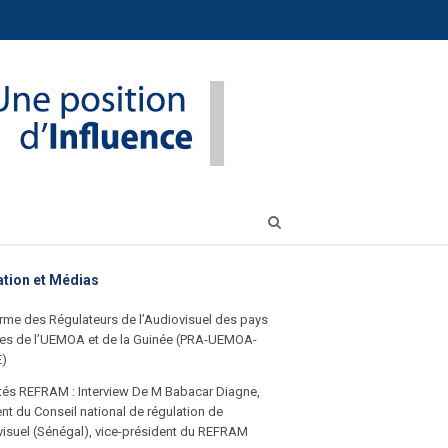
Open
search
panel
ation et Médias
rme des Régulateurs de l’Audiovisuel des pays
s de l’UEMOA et de la Guinée (PRA-UEMOA-
E)
ités REFRAM : Interview De M Babacar Diagne,
nt du Conseil national de régulation de
visuel (Sénégal), vice-président du REFRAM