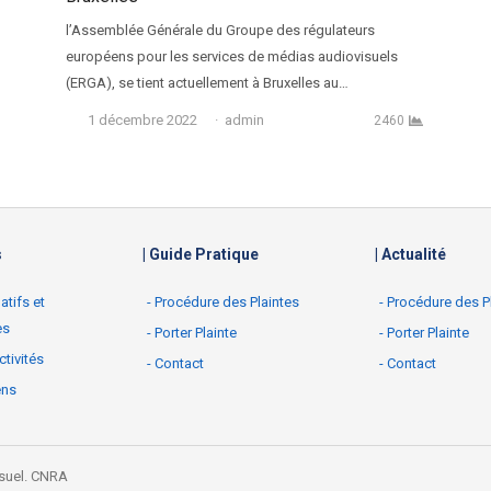
l’Assemblée Générale du Groupe des régulateurs
européens pour les services de médias audiovisuels
(ERGA), se tient actuellement à Bruxelles au…
Auteur
1 décembre 2022
admin
2460
s
| Guide Pratique
| Actualité
latifs et
- Procédure des Plaintes
- Procédure des P
es
- Porter Plainte
- Porter Plainte
ctivités
- Contact
- Contact
ens
suel.
CNRA