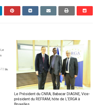
inkedin
pinterest
vkontakte
email
print
reddit
reddit
 Le
un
672
Le Président du CNRA, Babacar DIAGNE, Vice-
président du REFRAM, hôte de L‘ERGA à
Bruxelles