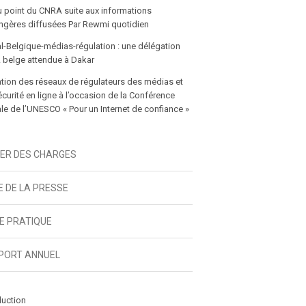
u point du CNRA suite aux informations
gères diffusées Par Rewmi quotidien
icle
l-Belgique-médias-régulation : une délégation
 belge attendue à Dakar
tion des réseaux de régulateurs des médias et
écurité en ligne à l’occasion de la Conférence
e de l’UNESCO « Pour un Internet de confiance »
IER DES CHARGES
E DE LA PRESSE
DE PRATIQUE
PORT ANNUEL
duction