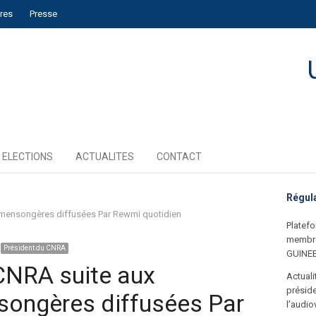
ires
Presse
ELECTIONS
ACTUALITES
CONTACT
Régul
 mensongères diffusées Par Rewmi quotidien
Platefo
membre
Président du CNRA
GUINE
CNRA suite aux
Actual
préside
songères diffusées Par
l’audio