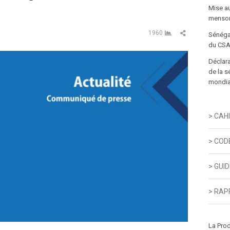
Mise a
menson
Partager cet art
1960
Sénéga
du CSA
Déclara
de la s
mondial
> CAH
> COD
> GUI
> RAP
La Pro