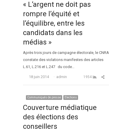
« L’argent ne doit pas
rompre l’équité et
l’équilibre, entre les
candidats dans les
médias »
Après trois jours de campagne électorale, le CNRA
constate des violations manifestes des articles
L.61, L.216 et L.247 du code…
Auteur
Partager cet arti
18 juin 2014
admin
1954
Communiqués de presse
Elections
Couverture médiatique
des élections des
conseillers