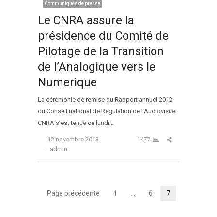
Communiqués de presse
Le CNRA assure la
présidence du Comité de
Pilotage de la Transition
de l’Analogique vers le
Numerique
La cérémonie de remise du Rapport annuel 2012
du Conseil national de Régulation de l’Audiovisuel
CNRA s’est tenue ce lundi…
Partager cet arti
12 novembre 2013
1477
Auteur
admin
Navigation
Page précédente
1
…
6
7
Page
Page
Page
des