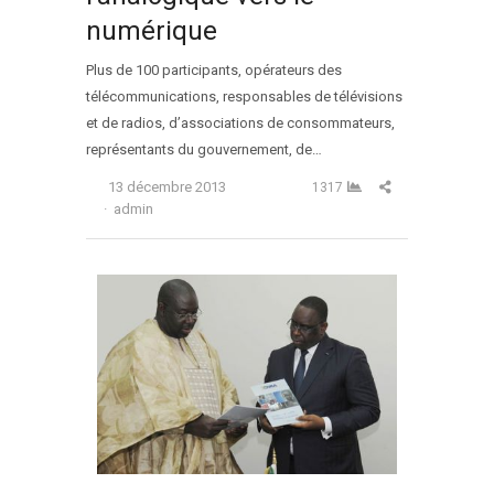
numérique
Plus de 100 participants, opérateurs des
télécommunications, responsables de télévisions
et de radios, d’associations de consommateurs,
représentants du gouvernement, de…
Partager cet arti
13 décembre 2013
1317
Auteur
admin