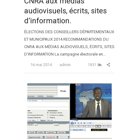
CNRA aux médias
audiovisuels, écrits, sites
d’information.
ÉLECTIONS DES CONSEILLERS DÉPARTEMENTAUX
ET MUNICIPAUX 2014 RECOMMANDATIONS DU
CNRA AUX MÉDIAS AUDIOVISUELS, ÉCRITS, SITES
D’INFORMATION La campagne électorale en…
Auteur
Partager cet arti
16 mai 2014
admin
1831