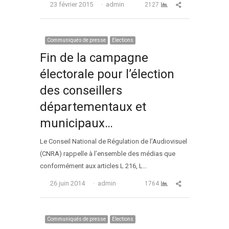
Auteur
Partager cet arti
23 février 2015
admin
2127
Communiqués de presse
Elections
Fin de la campagne
électorale pour l’élection
des conseillers
départementaux et
municipaux…
Le Conseil National de Régulation de l’Audiovisuel
(CNRA) rappelle à l’ensemble des médias que
conformément aux articles L 216, L…
Auteur
Partager cet arti
26 juin 2014
admin
1764
Communiqués de presse
Elections