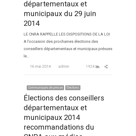
départementaux et
municipaux du 29 juin
2014
LE CNRA RAPPELLE LES DISPOSITIONS DE LA LOI
A l’occasion des prochaines élections des
conseillers départementaux et municipaux prévues
le…
Auteur
Partager cet arti
16 mai 2014
admin
1924
Communiqués de presse
Elections
Élections des conseillers
départementaux et
municipaux 2014
recommandations du