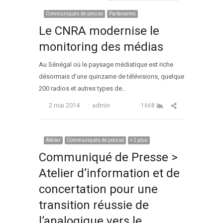
Communiqués de presse
Partenaires
Le CNRA modernise le
monitoring des médias
Au Sénégal où le paysage médiatique est riche
désormais d’une quinzaine de télévisions, quelque
200 radios et autres types de…
Auteur
Partager cet arti
2 mai 2014
admin
1668
Atelier
Communiqués de presse
+ 2 plus
Communiqué de Presse >
Atelier d’information et de
concertation pour une
transition réussie de
l’analogique vers le