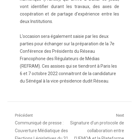
vont identifier durant les travaux, des axes de
coopération et de partage d’expérience entre les
deux Institutions.
L’occasion sera également saisie par les deux
parties pour échanger sur la préparation de la 7e
Conférence des Présidents du Réseau
Francophone des Régulateurs de Médias
(REFRAM). Ces assises qui se tiendront à Paris les
6 et 7 octobre 2022 connaitront de la candidature
du Sénégal à la vice-présidence dudit Réseau.
Navigation
Précédent
Next
Article
Article
Communiqué de presse :
Signature d’un protocole de
de
précédent
suivant
Couverture Médiatique des
collaboration entre
:
:
Elections Législatives du 31
l’UEMOA et la Plateforme