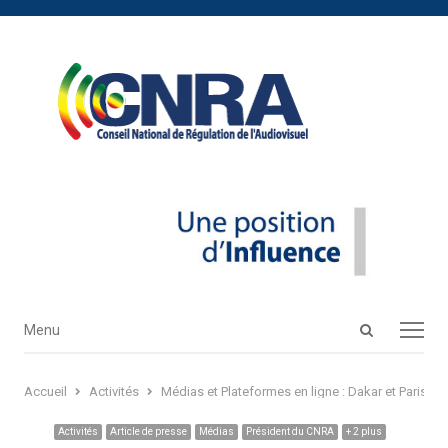
Open
Menu
Menu
search
panel
Accueil
Activités
Médias et Plateformes en ligne : Dakar et Paris é
Activités
Article de presse
Médias
Président du CNRA
+ 2 plus