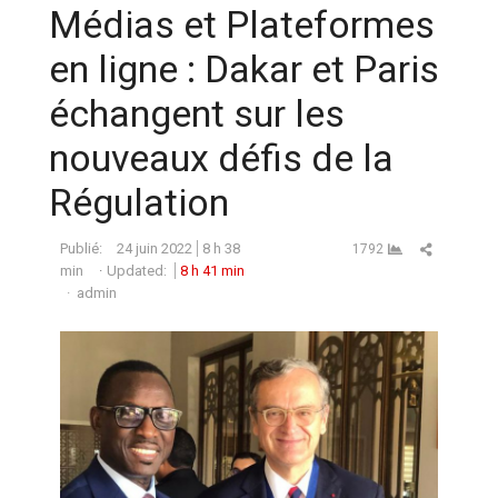
Médias et Plateformes
en ligne : Dakar et Paris
échangent sur les
nouveaux défis de la
Régulation
Partager ce
Publié:
24 juin 2022
8 h 38
1792
min
Updated:
8 h 41 min
Auteur
admin