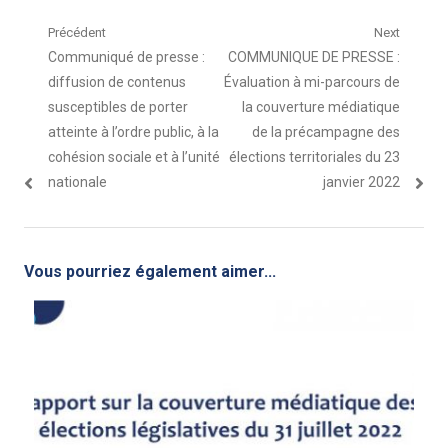
Navigation
Précédent
Next
Article
Article
Communiqué de presse :
COMMUNIQUE DE PRESSE :
de
précédent
suivant
diffusion de contenus
Évaluation à mi-parcours de
l’article
:
:
susceptibles de porter
la couverture médiatique
atteinte à l’ordre public, à la
de la précampagne des
cohésion sociale et à l’unité
élections territoriales du 23
nationale
janvier 2022
Vous pourriez également aimer...