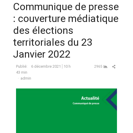
Communique de presse
: couverture médiatique
des élections
territoriales du 23
Janvier 2022
Partager ce
Publié:
6 décembre 2021
10 h
2965
43 min
Auteur
admin