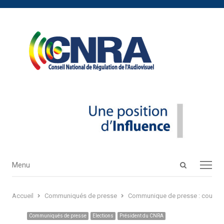
Open
Menu
Menu
search
panel
Accueil
Communiqués de presse
Communique de presse : couvertur
Communiqués de presse
Elections
Président du CNRA