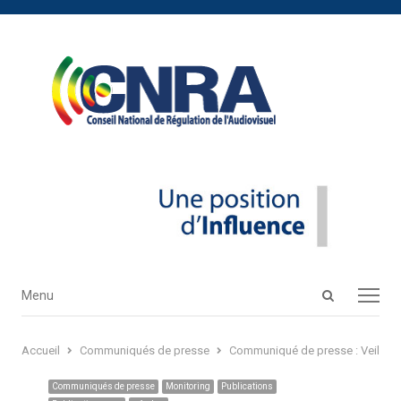
Open
Menu
Menu
search
panel
Accueil
Communiqués de presse
Communiqué de presse : Veille m
Communiqués de presse
Monitoring
Publications