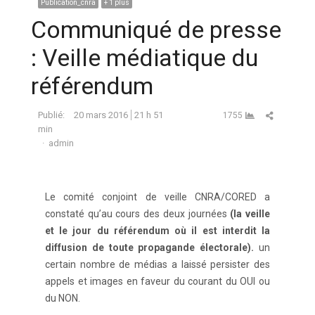
Publication_cnra
+ 1 plus
Communiqué de presse
: Veille médiatique du
référendum
Partager ce
Publié:
20 mars 2016
21 h 51
1755
min
Auteur
admin
Le comité conjoint de veille CNRA/CORED a
constaté qu’au cours des deux journées
(la veille
et le jour du référendum où
il
est interdit la
diffusion de
toute propagande électorale).
un
certain nombre de médias a laissé persister des
appels et images en faveur du courant du OUI ou
du NON.