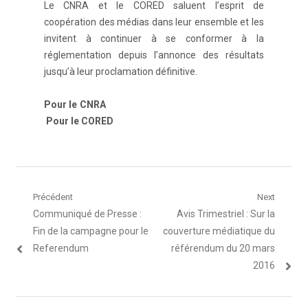
Le CNRA et le CORED saluent l’esprit de
coopération des médias dans leur ensemble et les
invitent à continuer à se conformer à la
réglementation depuis l’annonce des résultats
jusqu’à leur proclamation définitive.
Pour le CNRA
Pour
le
CORED
Navigation
Précédent
Next
Article
Article
Communiqué de Presse :
Avis Trimestriel : Sur la
de
précédent
suivant
Fin de la campagne pour le
couverture médiatique du
l’article
:
:
Referendum
référendum du 20 mars
2016