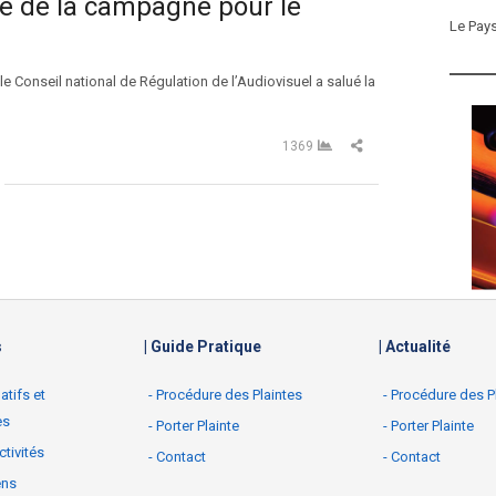
e de la campagne pour le
Le Pay
Conseil national de Régulation de l’Audiovisuel a salué la
Partager cet article
1369
s
| Guide Pratique
| Actualité
latifs et
- Procédure des Plaintes
- Procédure des P
es
- Porter Plainte
- Porter Plainte
ctivités
- Contact
- Contact
ens