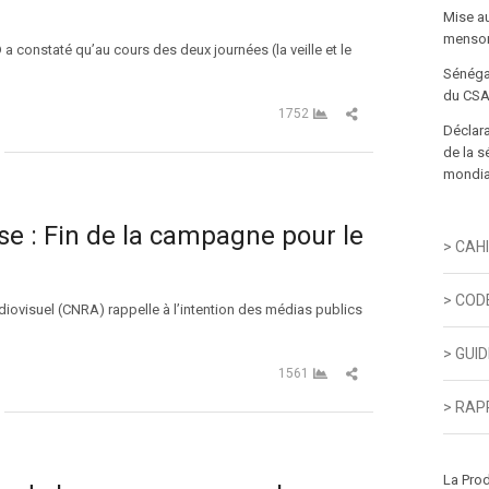
Mise a
menson
 constaté qu’au cours des deux journées (la veille et le
Sénéga
du CSA
Partager cet article
1752
Déclara
de la s
mondial
 : Fin de la campagne pour le
> CAH
> COD
diovisuel (CNRA) rappelle à l’intention des médias publics
> GUI
Partager cet article
1561
> RAP
La Pro