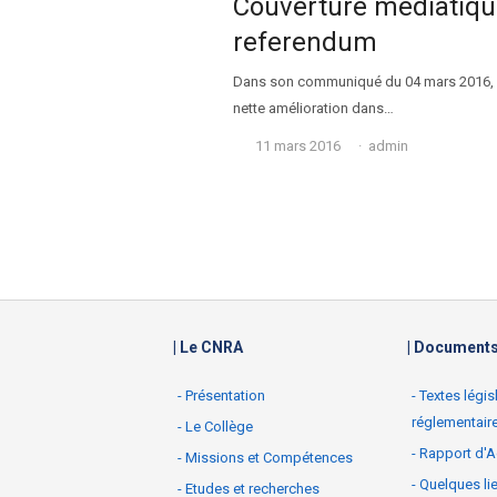
Couverture médiatiqu
referendum
Dans son communiqué du 04 mars 2016, le 
nette amélioration dans…
Auteur
11 mars 2016
admin
| Le CNRA
| Document
- Présentation
- Textes légis
réglementair
- Le Collège
- Rapport d'A
- Missions et Compétences
- Quelques li
- Etudes et recherches