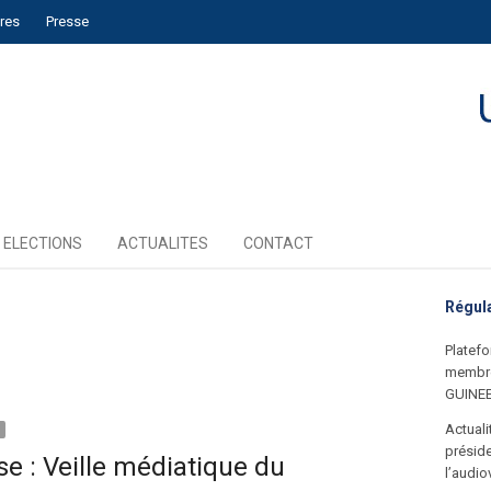
ires
Presse
ELECTIONS
ACTUALITES
CONTACT
Régul
Platefo
membre
GUINE
Actual
s
préside
 : Veille médiatique du
l’audio