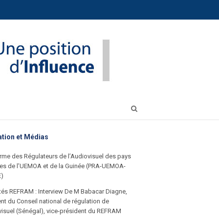
Open
search
panel
ation et Médias
rme des Régulateurs de l’Audiovisuel des pays
s de l’UEMOA et de la Guinée (PRA-UEMOA-
E)
ités REFRAM : Interview De M Babacar Diagne,
nt du Conseil national de régulation de
visuel (Sénégal), vice-président du REFRAM