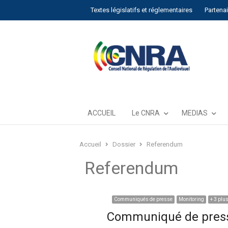
Textes législatifs et réglementaires
Partena
ACCUEIL
Le CNRA
MEDIAS
Accueil
Dossier
Referendum
Referendum
Communiqués de presse
Monitoring
+ 3 plu
Communiqué de presse