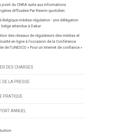
u point du CNRA suite aux informations
gères diffusées Par Rewmi quotidien
l-Belgique-médias-régulation : une délégation
 belge attendue à Dakar
tion des réseaux de régulateurs des médias et
écurité en ligne à l’occasion de la Conférence
e de l’UNESCO « Pour un Internet de confiance »
IER DES CHARGES
E DE LA PRESSE
DE PRATIQUE
PORT ANNUEL
duction