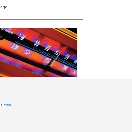
sage
laintes