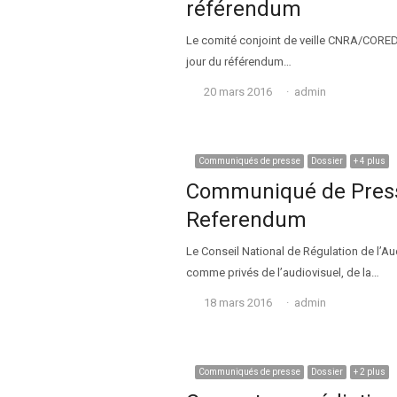
référendum
Le comité conjoint de veille CNRA/CORED a
jour du référendum…
Auteur
20 mars 2016
admin
Communiqués de presse
Dossier
+ 4 plus
Communiqué de Presse
Referendum
Le Conseil National de Régulation de l’Au
comme privés de l’audiovisuel, de la…
Auteur
18 mars 2016
admin
Communiqués de presse
Dossier
+ 2 plus