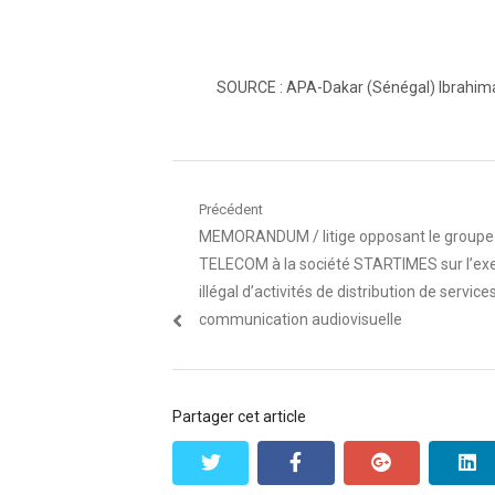
SOURCE : APA-Dakar (Sénégal) Ibrahim
Navigation
Précédent
Article
MEMORANDUM / litige opposant le group
de
précédent
TELECOM à la société STARTIMES sur l’exe
l’article
:
illégal d’activités de distribution de service
communication audiovisuelle
Partager cet article
twitter
facebook
google+
l