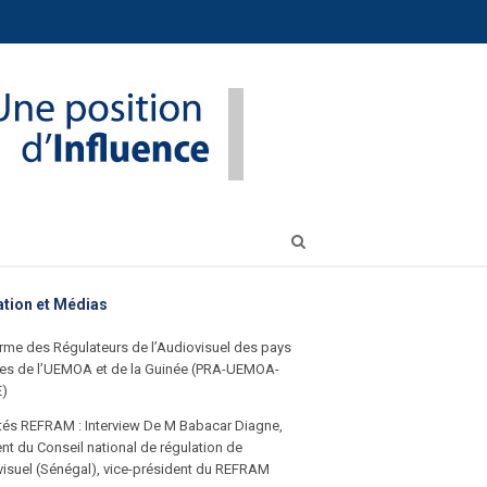
Open
search
panel
ation et Médias
rme des Régulateurs de l’Audiovisuel des pays
s de l’UEMOA et de la Guinée (PRA-UEMOA-
E)
ités REFRAM : Interview De M Babacar Diagne,
nt du Conseil national de régulation de
visuel (Sénégal), vice-président du REFRAM