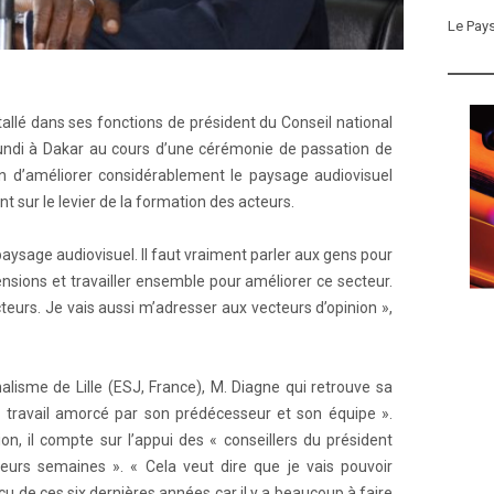
Le Pay
tallé dans ses fonctions de président du Conseil national
lundi à Dakar au cours d’une cérémonie de passation de
on d’améliorer considérablement le paysage audiovisuel
 sur le levier de la formation des acteurs.
aysage audiovisuel. Il faut vraiment parler aux gens pour
hensions et travailler ensemble pour améliorer ce secteur.
eurs. Je vais aussi m’adresser aux vecteurs d’opinion »,
alisme de Lille (ESJ, France), M. Diagne qui retrouve sa
le travail amorcé par son prédécesseur et son équipe ».
n, il compte sur l’appui des « conseillers du président
sieurs semaines ». « Cela veut dire que je vais pouvoir
cu de ces six dernières années car il y a beaucoup à faire