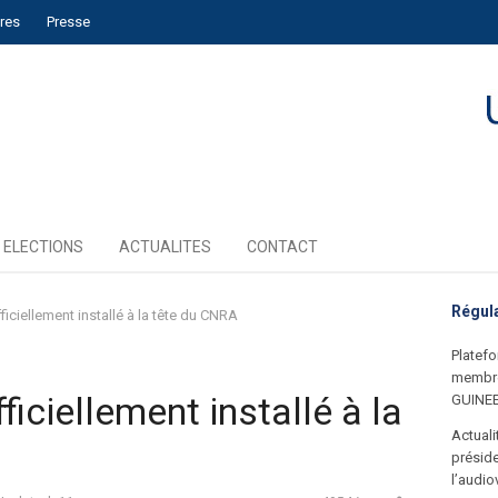
ires
Presse
ELECTIONS
ACTUALITES
CONTACT
Régul
iciellement installé à la tête du CNRA
Platefo
membre
iciellement installé à la
GUINE
Actual
préside
l’audio