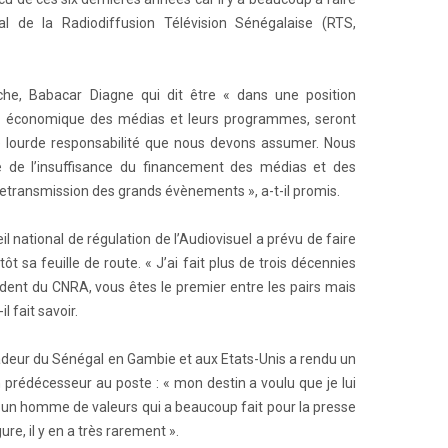
ral de la Radiodiffusion Télévision Sénégalaise (RTS,
nche, Babacar Diagne qui dit être « dans une position
le économique des médias et leurs programmes, seront
ne lourde responsabilité que nous devons assumer. Nous
 de l’insuffisance du financement des médias et des
retransmission des grands évènements », a-t-il promis.
l national de régulation de l’Audiovisuel a prévu de faire
ôt sa feuille de route. « J’ai fait plus de trois décennies
dent du CNRA, vous êtes le premier entre les pairs mais
il fait savoir.
deur du Sénégal en Gambie et aux Etats-Unis a rendu un
rédécesseur au poste : « mon destin a voulu que je lui
 un homme de valeurs qui a beaucoup fait pour la presse
e, il y en a très rarement ».