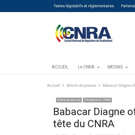
Textes législatifs et réglementaires
Partena
ACCUEIL
Le CNRA
MEDIAS
Accueil
Article de presse
Babacar Diagne off
Article de presse
Président du CNRA
Babacar Diagne off
tête du CNRA