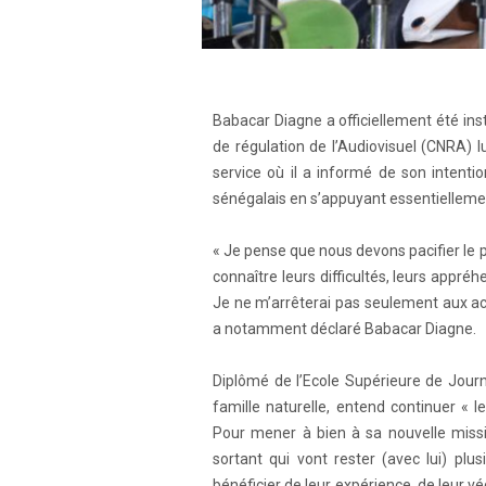
Babacar Diagne a officiellement été ins
de régulation de l’Audiovisuel (CNRA) 
service où il a informé de son intenti
sénégalais en s’appuyant essentiellement
« Je pense que nous devons pacifier le p
connaître leurs difficultés, leurs appré
Je ne m’arrêterai pas seulement aux act
a notamment déclaré Babacar Diagne.
Diplômé de l’Ecole Supérieure de Journ
famille naturelle, entend continuer « 
Pour mener à bien à sa nouvelle missio
sortant qui vont rester (avec lui) plu
bénéficier de leur expérience, de leur vé