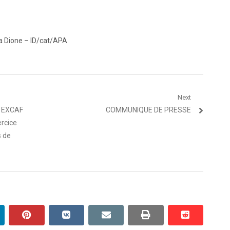
a Dione – ID/cat/APA
Next
Article
e EXCAF
COMMUNIQUE DE PRESSE
suivant
rcice
:
s de
inkedin
pinterest
vkontakte
email
print
reddit
reddit