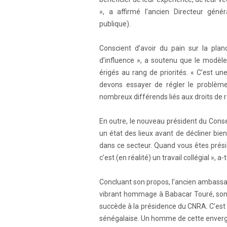
», a affirmé l’ancien Directeur géné
publique).
Conscient d’avoir du pain sur la pla
d’influence », a soutenu que le modè
érigés au rang de priorités. « C’est u
devons essayer de régler le problème
nombreux différends liés aux droits de 
En outre, le nouveau président du Consei
un état des lieux avant de décliner bient
dans ce secteur. Quand vous êtes prési
c’est (en réalité) un travail collégial », a-t-
Concluant son propos, l’ancien ambassa
vibrant hommage à Babacar Touré, son p
succède à la présidence du CNRA. C’est
sénégalaise. Un homme de cette envergur