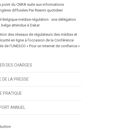
icle
u point du CNRA suite aux informations
gères diffusées Par Rewmi quotidien
l-Belgique-médias-régulation : une délégation
 belge attendue à Dakar
tion des réseaux de régulateurs des médias et
écurité en ligne à l’occasion de la Conférence
e de l’UNESCO « Pour un Internet de confiance »
IER DES CHARGES
E DE LA PRESSE
DE PRATIQUE
PORT ANNUEL
duction