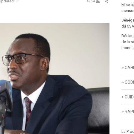
Partager cet art
Updated: 11
4954
Mise a
menson
Sénéga
du CSA
Déclara
de la s
mondial
> CAH
> COD
> GUI
> RAP
La Pro