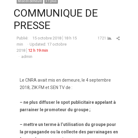
Mise en demeure
+ 1 plus
COMMUNIQUE DE
PRESSE
Partager ce
Publié:
15 octobre 2018
18 h 15
1721
min
Updated: 17 octobre
2018
12 h 19 min
Auteur
admin
Le CNRA avait mis en demeure, le 4 septembre
2018, ZIK FM et SEN TV de :
– ne plus diffuser le spot publicitaire appelant à
parrainer le promoteur du groupe ;
– mettre un terme à l’utilisation du groupe pour
la propagande ou la collecte des parrainages en