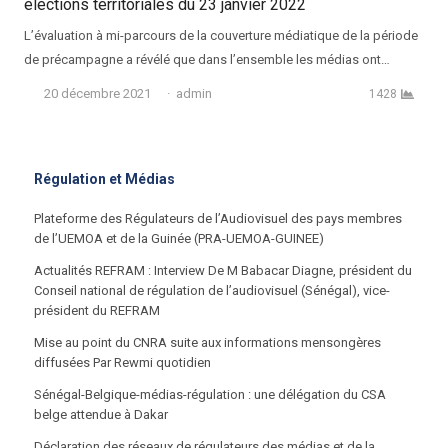
élections territoriales du 23 janvier 2022
L’évaluation à mi-parcours de la couverture médiatique de la période
de précampagne a révélé que dans l’ensemble les médias ont…
Auteur
20 décembre 2021
admin
1428
Régulation et Médias
Plateforme des Régulateurs de l’Audiovisuel des pays membres
de l’UEMOA et de la Guinée (PRA-UEMOA-GUINEE)
Actualités REFRAM : Interview De M Babacar Diagne, président du
Conseil national de régulation de l’audiovisuel (Sénégal), vice-
président du REFRAM
Mise au point du CNRA suite aux informations mensongères
diffusées Par Rewmi quotidien
Sénégal-Belgique-médias-régulation : une délégation du CSA
belge attendue à Dakar
Déclaration des réseaux de régulateurs des médias et de la