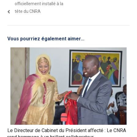
de
précédent
suivant
officiellement installé à la
l’article
:
:
tête du CNRA
Vous pourriez également aimer...
Le Directeur de Cabinet du Président affecté : Le CNRA