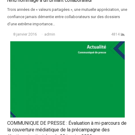
rend hommage à un brillant collaborateur
Trois années de « valeurs partagées », une mutuelle appréciation, une
confiance jamais démentie entre collaborateurs sur des dossiers
d’une extrême importance…
Auteur
8 janvier 2016
admin
4814
COMMUNIQUE DE PRESSE : Évaluation à mi-parcours de
la couverture médiatique de la précampagne des