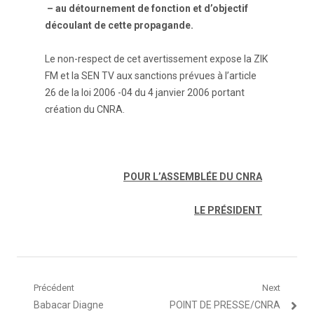
–
au détournement de fonction et d’objectif
découlant de cette propagande.
Le non-respect de cet avertissement expose la ZIK
FM et la SEN TV aux sanctions prévues à l’article
26 de la loi 2006 -04 du 4 janvier 2006 portant
création du CNRA.
POUR L’ASSEMBLÉE DU CNRA
LE PRÉSIDENT
Navigation
Précédent
Next
Article
Article
Babacar Diagne
POINT DE PRESSE/CNRA