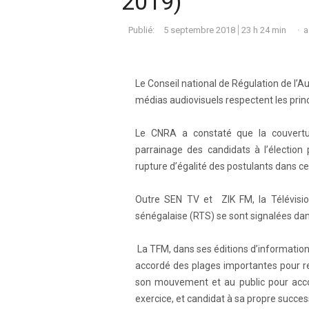
2019)
A
Publié:
5 septembre 2018
23 h 24 min
a
Le Conseil national de Régulation de l’A
médias audiovisuels respectent les princi
Le CNRA a constaté que la couvertur
parrainage des candidats à l’élection 
rupture d’égalité des postulants dans c
Outre SEN TV et ZIK FM, la Télévisio
sénégalaise (RTS) se sont signalées dans
La TFM, dans ses éditions d’informatio
accordé des plages importantes pour 
son mouvement et au public pour acco
exercice, et candidat à sa propre succe