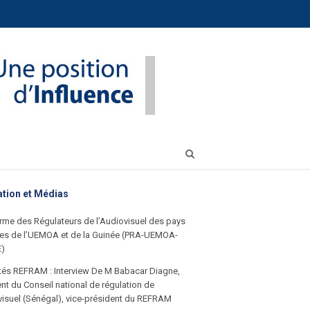
Open
search
panel
ation et Médias
rme des Régulateurs de l’Audiovisuel des pays
s de l’UEMOA et de la Guinée (PRA-UEMOA-
E)
ités REFRAM : Interview De M Babacar Diagne,
nt du Conseil national de régulation de
visuel (Sénégal), vice-président du REFRAM