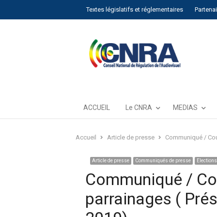
Textes législatifs et réglementaires
Partena
ACCUEIL
Le CNRA
MEDIAS
Accueil
Article de presse
Communiqué / Couve
Article de presse
Communiqués de presse
Elections
Communiqué / Cou
parrainages ( Prés