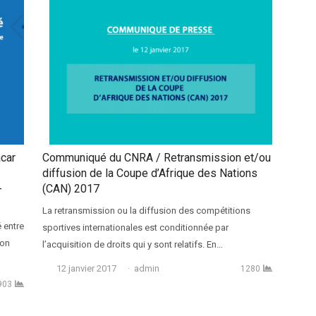
car
Communiqué du CNRA / Retransmission et/ou
diffusion de la Coupe d’Afrique des Nations
-
(CAN) 2017
La retransmission ou la diffusion des compétitions
 entre
sportives internationales est conditionnée par
ion
l’acquisition de droits qui y sont relatifs. En…
Auteur
12 janvier 2017
admin
1280
903