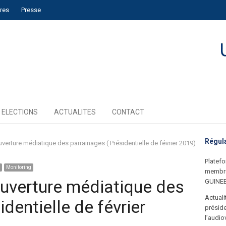
ires
Presse
ELECTIONS
ACTUALITES
CONTACT
Régul
rture médiatique des parrainages ( Présidentielle de février 2019)
Platefo
Monitoring
membre
verture médiatique des
GUINE
Actual
identielle de février
préside
l’audio