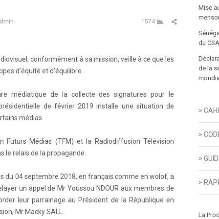
Mise a
menson
uteur
Partager cet art
dmin
1574
Sénéga
du CSA
Déclara
udiovisuel, conformément à sa mission, veille à ce que les
de la s
pes d’équité et d’équilibre.
mondial
e médiatique de la collecte des signatures pour le
présidentielle de février 2019 installe une situation de
> CAH
ertains médias.
> COD
n Futurs Médias (TFM) et la Radiodiffusion Télévision
 le relais de la propagande.
> GUI
ns du 04 septembre 2018, en français comme en wolof, a
> RAP
relayer un appel de Mr Youssou NDOUR aux membres de
rder leur parrainage au Président de la République en
ssion, Mr Macky SALL.
La Pro