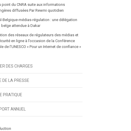
u point du CNRA suite aux informations
gères diffusées Par Rewmi quotidien
icle
l-Belgique-médias-régulation : une délégation
 belge attendue à Dakar
tion des réseaux de régulateurs des médias et
écurité en ligne à l’occasion de la Conférence
e de l’UNESCO « Pour un Internet de confiance »
IER DES CHARGES
E DE LA PRESSE
DE PRATIQUE
PORT ANNUEL
duction