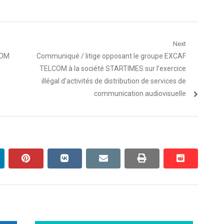
Next
Article
COM
Communiqué / litige opposant le groupe EXCAF
suivant
TELCOM à la société STARTIMES sur l’exercice
:
illégal d’activités de distribution de services de
communication audiovisuelle
inkedin
pinterest
vkontakte
email
print
reddit
reddit