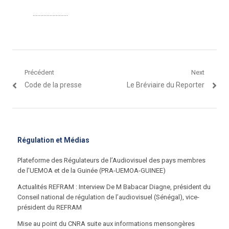
.......................
Navigation
Précédent
Next
Article
Article
Code de la presse
Le Bréviaire du Reporter
de
précédent
suivant
l’article
:
:
Régulation et Médias
Plateforme des Régulateurs de l’Audiovisuel des pays membres
de l’UEMOA et de la Guinée (PRA-UEMOA-GUINEE)
Actualités REFRAM : Interview De M Babacar Diagne, président du
Conseil national de régulation de l’audiovisuel (Sénégal), vice-
président du REFRAM
Mise au point du CNRA suite aux informations mensongères