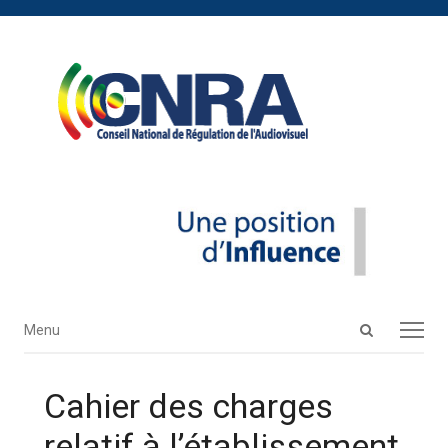
Open
Menu
Menu
search
panel
Cahier des charges
relatif à l’établissement