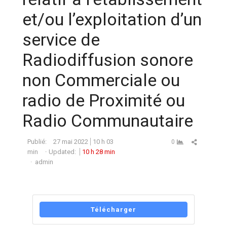
et/ou l’exploitation d’un
service de
Radiodiffusion sonore
non Commerciale ou
radio de Proximité ou
Radio Communautaire
Partager ce
Publié:
27 mai 2022
10 h 03
0
min
Updated:
10 h 28 min
Auteur
admin
Télécharger