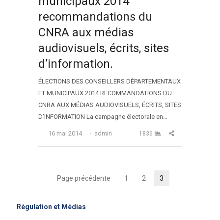
municipaux 2014
recommandations du
CNRA aux médias
audiovisuels, écrits, sites
d’information.
ÉLECTIONS DES CONSEILLERS DÉPARTEMENTAUX
ET MUNICIPAUX 2014 RECOMMANDATIONS DU
CNRA AUX MÉDIAS AUDIOVISUELS, ÉCRITS, SITES
D’INFORMATION La campagne électorale en…
Auteur
Partager cet arti
16 mai 2014
admin
1836
Navigation
Page précédente
1
2
3
Page
Page
Page
des
Régulation et Médias
articles