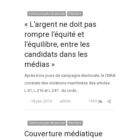
Communiqués de presse
Elections
« L’argent ne doit pas
rompre l’équité et
l’équilibre, entre les
candidats dans les
médias »
Après trois jours de campagne électorale, le CNRA
constate des violations manifestes des articles
L.61, L.216 et L.247 du code…
Auteur
Partager cet arti
18 juin 2014
admin
1959
Communiqués de presse
Elections
Couverture médiatique