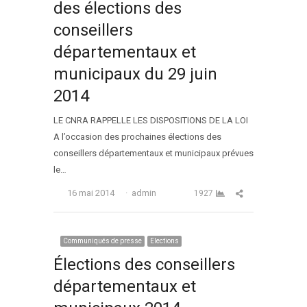
des élections des
conseillers
départementaux et
municipaux du 29 juin
2014
LE CNRA RAPPELLE LES DISPOSITIONS DE LA LOI
A l’occasion des prochaines élections des
conseillers départementaux et municipaux prévues
le…
Auteur
Partager cet arti
16 mai 2014
admin
1927
Communiqués de presse
Elections
Élections des conseillers
départementaux et