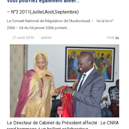
Vous pourriez également aimer...
– N°3 2011(Juillet,Août,Septembre)
Le Conseil National de Régulation de l’Audiovisuel, • Vu la loi n°
2006 – 04 du 04 janvier 2006 portant…
Auteur
21 août 2013
admin
1628
Le Directeur de Cabinet du Président affecté : Le CNRA