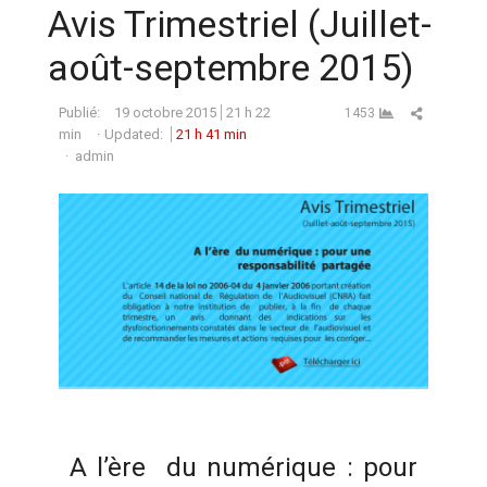
Avis Trimestriel (Juillet-
août-septembre 2015)
Partager ce
Publié:
19 octobre 2015
21 h 22
1453
min
Updated:
21 h 41 min
Auteur
admin
A l’ère du numérique : pour