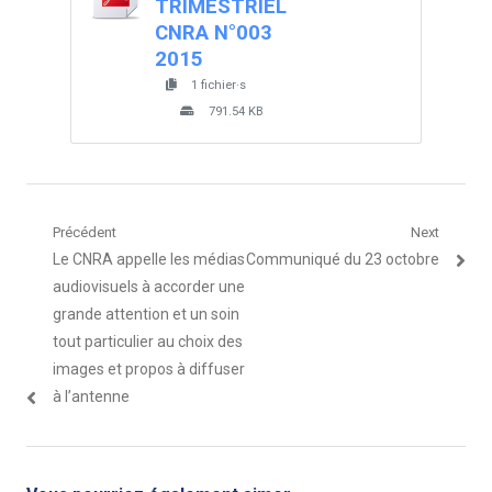
TRIMESTRIEL
CNRA N°003
2015
1 fichier·s
791.54 KB
Navigation
Précédent
Next
Article
Article
Le CNRA appelle les médias
Communiqué du 23 octobre
de
précédent
suivant
audiovisuels à accorder une
l’article
:
:
grande attention et un soin
tout particulier au choix des
images et propos à diffuser
à l’antenne