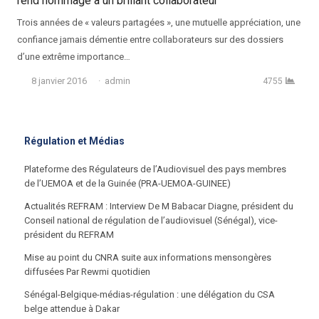
rend hommage à un brillant collaborateur
Trois années de « valeurs partagées », une mutuelle appréciation, une
confiance jamais démentie entre collaborateurs sur des dossiers
d’une extrême importance…
Auteur
8 janvier 2016
admin
4755
Régulation et Médias
Plateforme des Régulateurs de l’Audiovisuel des pays membres
de l’UEMOA et de la Guinée (PRA-UEMOA-GUINEE)
Actualités REFRAM : Interview De M Babacar Diagne, président du
Conseil national de régulation de l’audiovisuel (Sénégal), vice-
président du REFRAM
Mise au point du CNRA suite aux informations mensongères
diffusées Par Rewmi quotidien
Sénégal-Belgique-médias-régulation : une délégation du CSA
belge attendue à Dakar