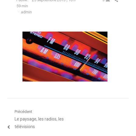
0
59 min
Auteur
admin
Navigation
Précédent
Article
Le paysage, les radios, les
de
précédent
télévisions
l’article
: